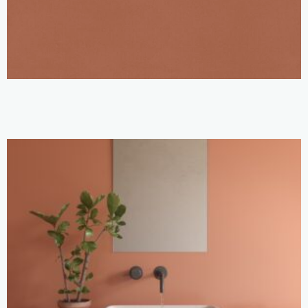
Um vermelho profundo e terreno que cria espaços acolhedores e quentes.