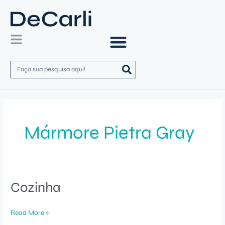
Skip
to
content
Pesquisar
Mármore Pietra Gray
Cozinha
Cozinha
Read More »